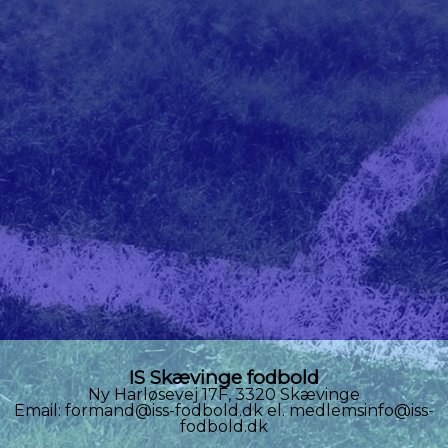
IS Skævinge fodbold
Ny Harløsevej 17F, 3320 Skævinge
Email: formand@iss-fodbold.dk el. medlemsinfo@iss-
fodbold.dk