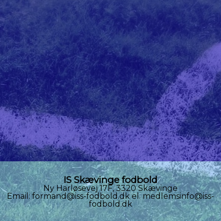
IS Skævinge fodbold
Ny Harløsevej 17F, 3320 Skævinge
Email: formand@iss-fodbold.dk el. medlemsinfo@iss-
fodbold.dk